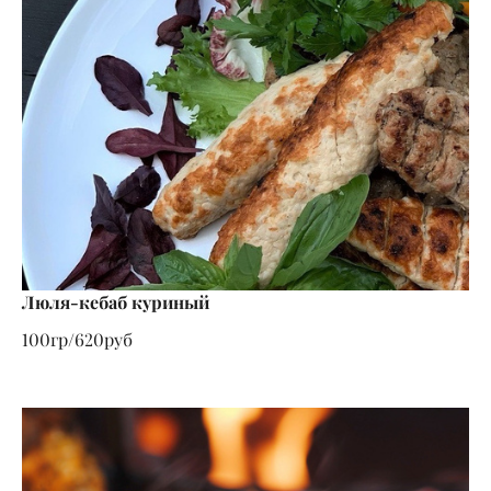
Люля-кебаб куриный
100гр/620руб