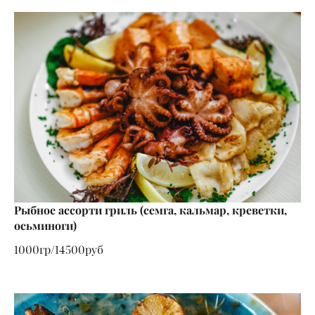
Рыбное ассорти гриль (семга, кальмар, креветки,
осьминоги)
1000гр/14500руб