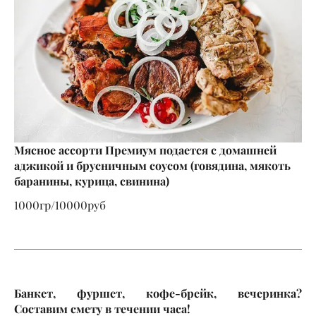
Мясное ассорти Премиум подается с домашней
аджикой и брусничным соусом (говядина, мякоть
баранины, курица, свинина)
1000гр/10000руб
Банкет, фуршет, кофе-брейк, вечеринка?
Составим смету в течении часа!