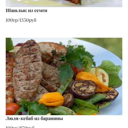
Шашлык из семги
100гр/1350руб
Люля-кебаб из баранины
100гр/850руб