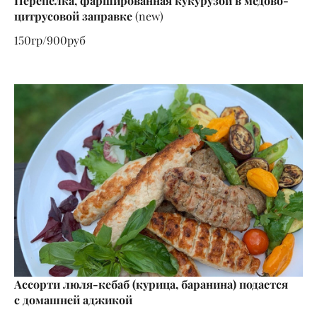
Перепелка, фаршированная кукурузой в медово-
цитрусовой заправке
(new)
150гр/900руб
Ассорти люля-кебаб (курица, баранина) подается
с домашней аджикой